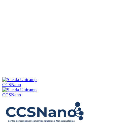
Menu
CCSNano
CCSNano