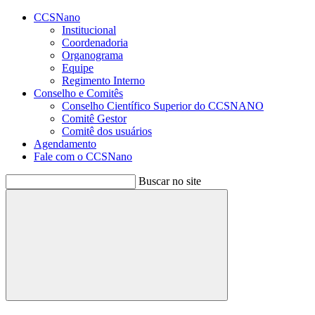
Conteúdo principal
Menu principal
Rodapé
CCSNano
Institucional
Coordenadoria
Organograma
Equipe
Regimento Interno
Conselho e Comitês
Conselho Científico Superior do CCSNANO
Comitê Gestor
Comitê dos usuários
Agendamento
Fale com o CCSNano
Buscar no site
Buscar
Aumentar fonte