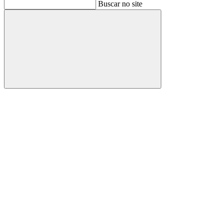
Buscar
Buscar no site
Buscar
Aumentar fonte
Diminuir fonte