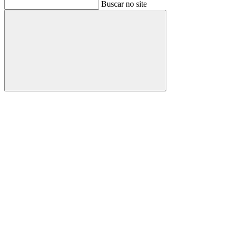
Buscar
Buscar no site
Buscar
Aumentar fonte
Diminuir fonte