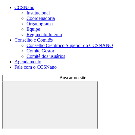
Conteúdo principal
Menu principal
Rodapé
CCSNano
Institucional
Coordenadoria
Organograma
Equipe
Regimento Interno
Conselho e Comitês
Conselho Científico Superior do CCSNANO
Comitê Gestor
Comitê dos usuários
Agendamento
Fale com o CCSNano
Buscar no site
Buscar
Aumentar fonte