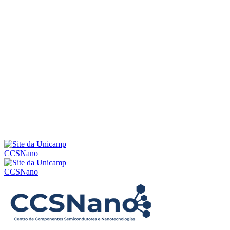
Menu
CCSNano
CCSNano