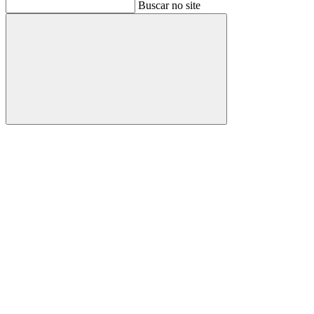
Buscar
Buscar no site
Buscar
Aumentar fonte
Diminuir fonte