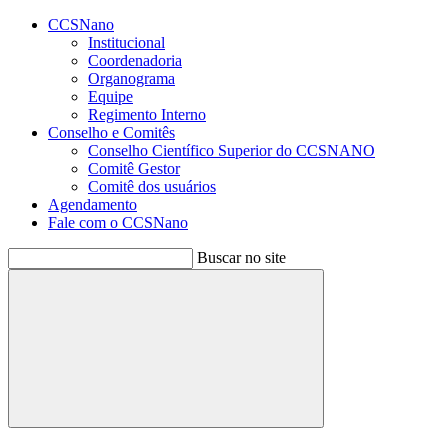
Conteúdo principal
Menu principal
Rodapé
CCSNano
Institucional
Coordenadoria
Organograma
Equipe
Regimento Interno
Conselho e Comitês
Conselho Científico Superior do CCSNANO
Comitê Gestor
Comitê dos usuários
Agendamento
Fale com o CCSNano
Buscar no site
Buscar
Aumentar fonte