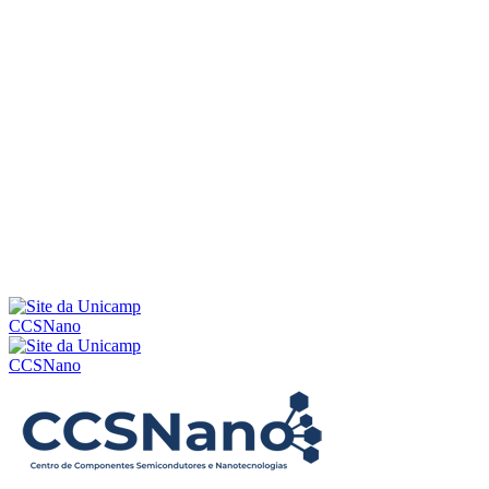
Menu
CCSNano
CCSNano