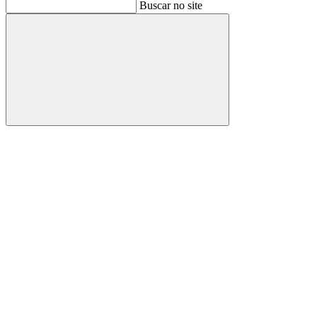
Buscar
Buscar no site
Buscar
Aumentar fonte
Diminuir fonte