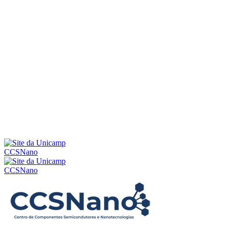
Menu
CCSNano
CCSNano