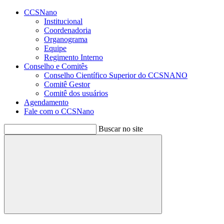
Conteúdo principal
Menu principal
Rodapé
CCSNano
Institucional
Coordenadoria
Organograma
Equipe
Regimento Interno
Conselho e Comitês
Conselho Científico Superior do CCSNANO
Comitê Gestor
Comitê dos usuários
Agendamento
Fale com o CCSNano
Buscar no site
Buscar
Aumentar fonte