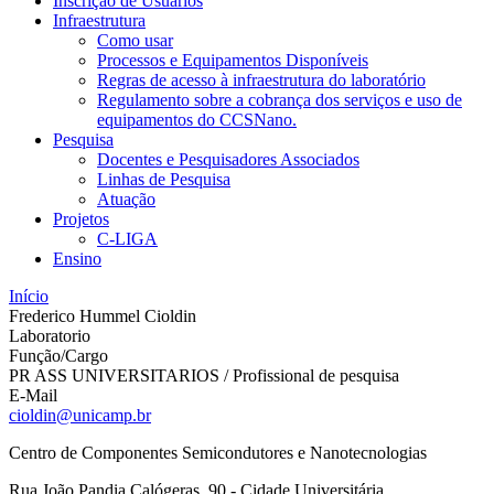
Inscrição de Usuários
Infraestrutura
Como usar
Processos e Equipamentos Disponíveis
Regras de acesso à infraestrutura do laboratório
Regulamento sobre a cobrança dos serviços e uso de
equipamentos do CCSNano.
Pesquisa
Docentes e Pesquisadores Associados
Linhas de Pesquisa
Atuação
Projetos
C-LIGA
Ensino
Início
Frederico Hummel Cioldin
Laboratorio
Função/Cargo
PR ASS UNIVERSITARIOS / Profissional de pesquisa
E-Mail
cioldin@unicamp.br
Centro de Componentes Semicondutores e Nanotecnologias
Rua João Pandia Calógeras, 90 - Cidade Universitária