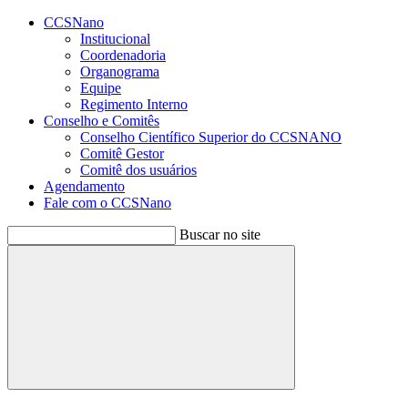
Conteúdo principal
Menu principal
Rodapé
CCSNano
Institucional
Coordenadoria
Organograma
Equipe
Regimento Interno
Conselho e Comitês
Conselho Científico Superior do CCSNANO
Comitê Gestor
Comitê dos usuários
Agendamento
Fale com o CCSNano
Buscar no site
Buscar
Aumentar fonte