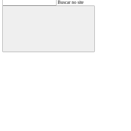
Buscar
Buscar no site
Buscar
Aumentar fonte
Diminuir fonte