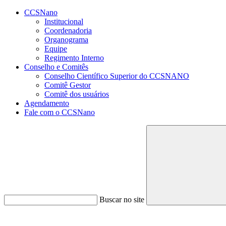
Conteúdo principal
Menu principal
Rodapé
CCSNano
Institucional
Coordenadoria
Organograma
Equipe
Regimento Interno
Conselho e Comitês
Conselho Científico Superior do CCSNANO
Comitê Gestor
Comitê dos usuários
Agendamento
Fale com o CCSNano
Buscar no site
Aumentar fonte