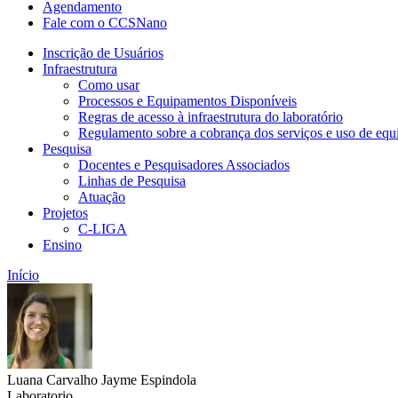
Agendamento
Fale com o CCSNano
Inscrição de Usuários
Infraestrutura
Como usar
Processos e Equipamentos Disponíveis
Regras de acesso à infraestrutura do laboratório
Regulamento sobre a cobrança dos serviços e uso de e
Pesquisa
Docentes e Pesquisadores Associados
Linhas de Pesquisa
Atuação
Projetos
C-LIGA
Ensino
Início
Luana Carvalho Jayme Espindola
Laboratorio