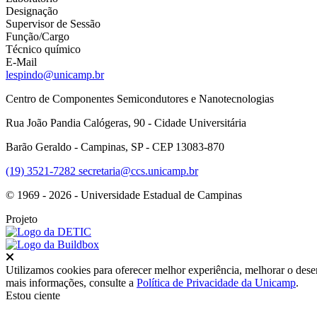
Designação
Supervisor de Sessão
Função/Cargo
Técnico químico
E-Mail
lespindo@unicamp.br
Centro de Componentes Semicondutores e Nanotecnologias
Rua João Pandia Calógeras, 90 - Cidade Universitária
Barão Geraldo - Campinas, SP - CEP 13083-870
(19) 3521-7282
secretaria@ccs.unicamp.br
© 1969 - 2026 - Universidade Estadual de Campinas
Projeto
Fechar
Utilizamos cookies para oferecer melhor experiência, melhorar o dese
mais informações, consulte a
Política de Privacidade da Unicamp
.
Estou ciente
Ir para o topo