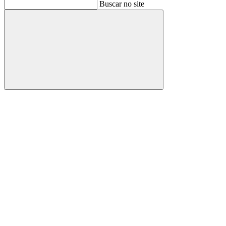
Buscar
Buscar no site
Buscar
Aumentar fonte
Diminuir fonte