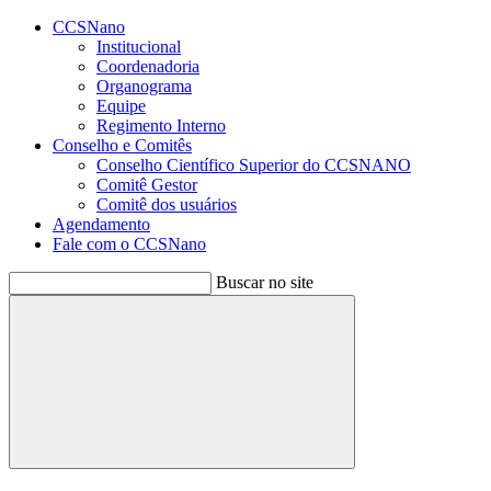
Conteúdo principal
Menu principal
Rodapé
CCSNano
Institucional
Coordenadoria
Organograma
Equipe
Regimento Interno
Conselho e Comitês
Conselho Científico Superior do CCSNANO
Comitê Gestor
Comitê dos usuários
Agendamento
Fale com o CCSNano
Buscar no site
Buscar
Aumentar fonte