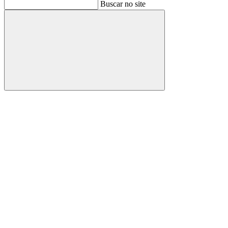
Buscar
Buscar no site
Buscar
Aumentar fonte
Diminuir fonte