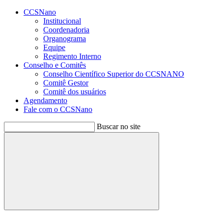
Conteúdo principal
Menu principal
Rodapé
CCSNano
Institucional
Coordenadoria
Organograma
Equipe
Regimento Interno
Conselho e Comitês
Conselho Científico Superior do CCSNANO
Comitê Gestor
Comitê dos usuários
Agendamento
Fale com o CCSNano
Buscar no site
Buscar
Aumentar fonte