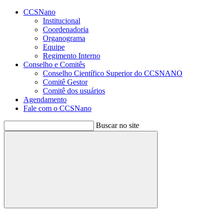
Conteúdo principal
Menu principal
Rodapé
CCSNano
Institucional
Coordenadoria
Organograma
Equipe
Regimento Interno
Conselho e Comitês
Conselho Científico Superior do CCSNANO
Comitê Gestor
Comitê dos usuários
Agendamento
Fale com o CCSNano
Buscar no site
Buscar
Aumentar fonte