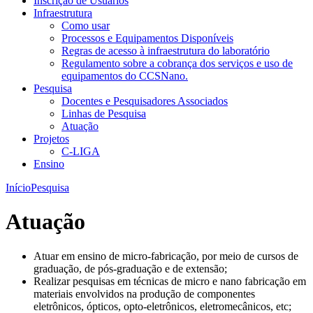
Inscrição de Usuários
Infraestrutura
Como usar
Processos e Equipamentos Disponíveis
Regras de acesso à infraestrutura do laboratório
Regulamento sobre a cobrança dos serviços e uso de
equipamentos do CCSNano.
Pesquisa
Docentes e Pesquisadores Associados
Linhas de Pesquisa
Atuação
Projetos
C-LIGA
Ensino
Início
Pesquisa
Atuação
Atuar
em
ensino
de micro-fabricação,
por
meio
de
cursos
de
graduação
, de
pós-graduação
e de
extensão
;
Realizar
pesquisas
em
técnicas
de micro e
nano
fabricação
em
materiais
envolvidos
na
produção
de componentes
eletrônicos
,
ópticos
, opto-eletrônicos,
eletromecânicos
, etc;