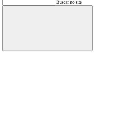
Buscar
Buscar no site
Buscar
Aumentar fonte
Diminuir fonte