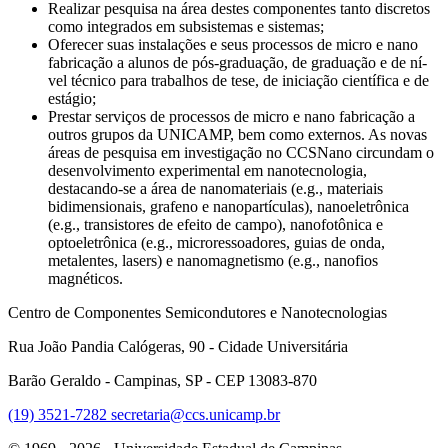
Realizar
pesquisa
na
área
destes
componentes
tanto
discretos
como
integrados
em
subsistemas
e
sistemas
;
Oferecer
suas
instalações
e
seus
processos
de micro e
nano
fabricação
a
alunos
de
pós-graduação
, de
graduação
e de
ní­
vel
técnico
para
trabalhos
de
tese
, de
iniciação
científica
e de
estágio
;
Prestar
serviços
de
processos
de micro e
nano
fabricação
a
outros
grupos
da
UNICAMP
,
bem
como
externos
. As novas
áreas de pesquisa em investigação no CCSNano circundam o
desenvolvimento experimental em nanotecnologia,
destacando-se a área de nanomateriais (e.g., materiais
bidimensionais, grafeno e nanopartículas), nanoeletrônica
(e.g., transistores de efeito de campo), nanofotônica e
optoeletrônica (e.g., microressoadores, guias de onda,
metalentes, lasers) e nanomagnetismo (e.g., nanofios
magnéticos.
Centro de Componentes Semicondutores e Nanotecnologias
Rua João Pandia Calógeras, 90 - Cidade Universitária
Barão Geraldo - Campinas, SP - CEP 13083-870
(19) 3521-7282
secretaria@ccs.unicamp.br