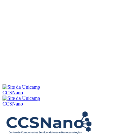
Menu
CCSNano
CCSNano