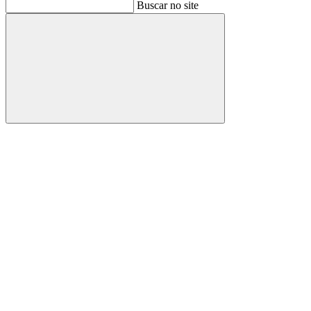
Buscar
Buscar no site
Buscar
Aumentar fonte
Diminuir fonte