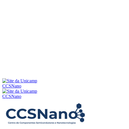
Menu
CCSNano
CCSNano