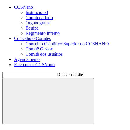
Conteúdo principal
Menu principal
Rodapé
CCSNano
Institucional
Coordenadoria
Organograma
Equipe
Regimento Interno
Conselho e Comitês
Conselho Científico Superior do CCSNANO
Comitê Gestor
Comitê dos usuários
Agendamento
Fale com o CCSNano
Buscar no site
Buscar
Aumentar fonte