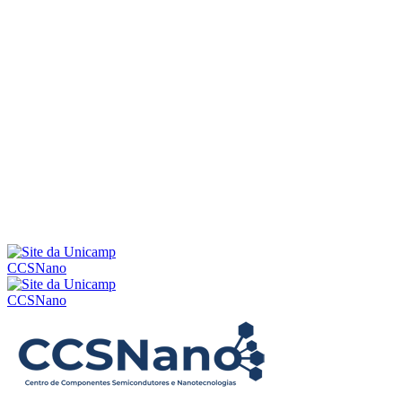
Menu
CCSNano
CCSNano