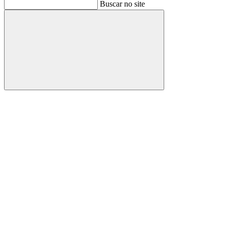
Buscar
Buscar no site
Buscar
Aumentar fonte
Diminuir fonte