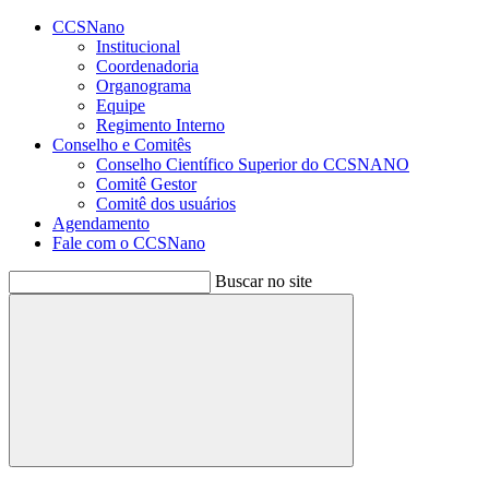
Conteúdo principal
Menu principal
Rodapé
CCSNano
Institucional
Coordenadoria
Organograma
Equipe
Regimento Interno
Conselho e Comitês
Conselho Científico Superior do CCSNANO
Comitê Gestor
Comitê dos usuários
Agendamento
Fale com o CCSNano
Buscar no site
Buscar
Aumentar fonte