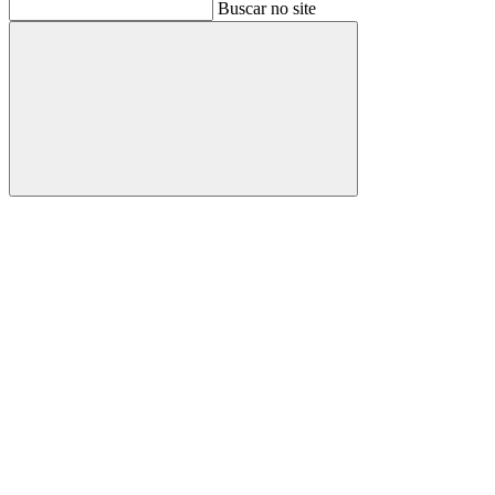
Buscar
Buscar no site
Buscar
Aumentar fonte
Diminuir fonte