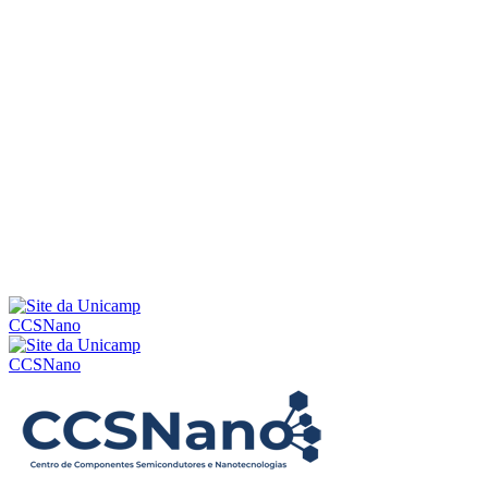
Menu
CCSNano
CCSNano