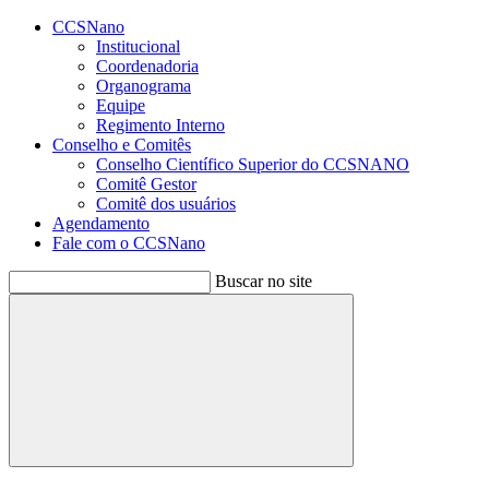
Conteúdo principal
Menu principal
Rodapé
CCSNano
Institucional
Coordenadoria
Organograma
Equipe
Regimento Interno
Conselho e Comitês
Conselho Científico Superior do CCSNANO
Comitê Gestor
Comitê dos usuários
Agendamento
Fale com o CCSNano
Buscar no site
Buscar
Aumentar fonte