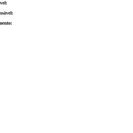
vel:
nsável:
mento: