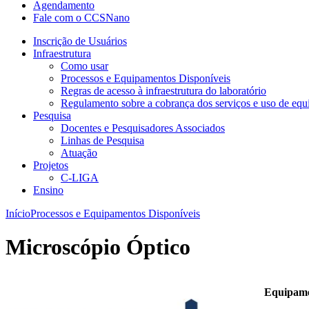
Agendamento
Fale com o CCSNano
Inscrição de Usuários
Infraestrutura
Como usar
Processos e Equipamentos Disponíveis
Regras de acesso à infraestrutura do laboratório
Regulamento sobre a cobrança dos serviços e uso de e
Pesquisa
Docentes e Pesquisadores Associados
Linhas de Pesquisa
Atuação
Projetos
C-LIGA
Ensino
Início
Processos e Equipamentos Disponíveis
Microscópio Óptico
Equipame