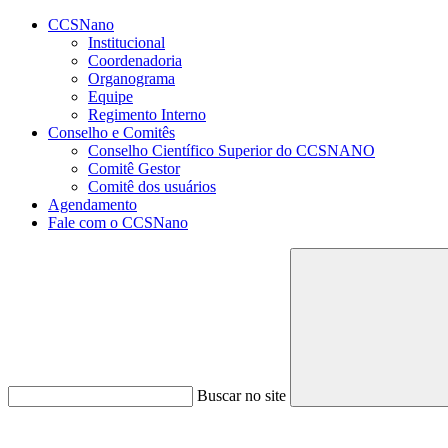
Conteúdo principal
Menu principal
Rodapé
CCSNano
Institucional
Coordenadoria
Organograma
Equipe
Regimento Interno
Conselho e Comitês
Conselho Científico Superior do CCSNANO
Comitê Gestor
Comitê dos usuários
Agendamento
Fale com o CCSNano
Buscar no site
Aumentar fonte