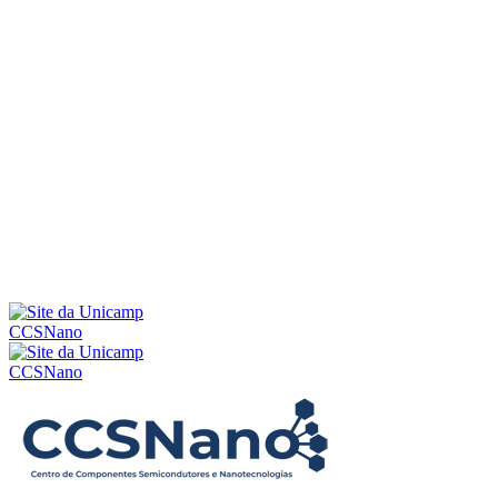
Menu
CCSNano
CCSNano