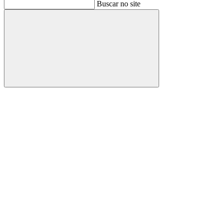
Buscar
Buscar no site
Buscar
Aumentar fonte
Diminuir fonte