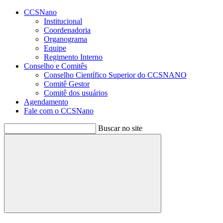
Conteúdo principal
Menu principal
Rodapé
CCSNano
Institucional
Coordenadoria
Organograma
Equipe
Regimento Interno
Conselho e Comitês
Conselho Científico Superior do CCSNANO
Comitê Gestor
Comitê dos usuários
Agendamento
Fale com o CCSNano
Buscar no site
Buscar
Aumentar fonte