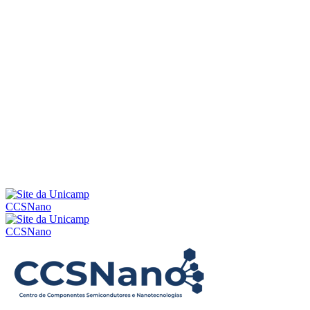
Menu
CCSNano
CCSNano