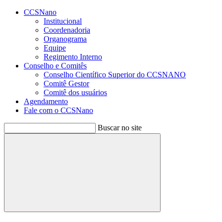
Conteúdo principal
Menu principal
Rodapé
CCSNano
Institucional
Coordenadoria
Organograma
Equipe
Regimento Interno
Conselho e Comitês
Conselho Científico Superior do CCSNANO
Comitê Gestor
Comitê dos usuários
Agendamento
Fale com o CCSNano
Buscar no site
Buscar
Aumentar fonte