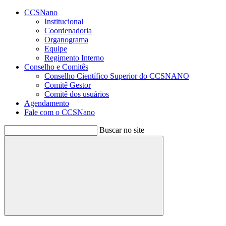
Conteúdo principal
Menu principal
Rodapé
CCSNano
Institucional
Coordenadoria
Organograma
Equipe
Regimento Interno
Conselho e Comitês
Conselho Científico Superior do CCSNANO
Comitê Gestor
Comitê dos usuários
Agendamento
Fale com o CCSNano
Buscar no site
Buscar
Aumentar fonte