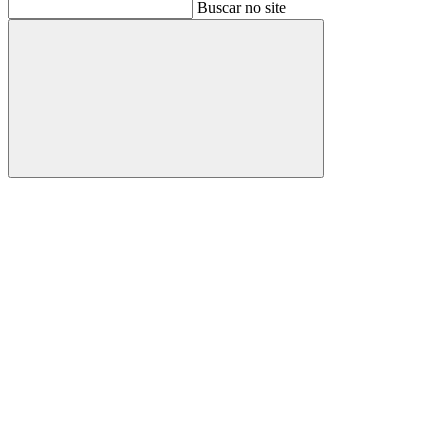
Buscar
Buscar no site
Buscar
Aumentar fonte
Diminuir fonte