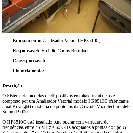
Equipamento:
Analisador Vetorial HP8510C;
Responsável:
Emililio Carlos Bortolucci
Co-responsável:
Financiamento:
Descrição
O Sistema de medidas de dispositivos em altas frequências é
composto por um Analisador Vetorial modelo HP8510C (fabricante
atual Keysight) e sistema de ponteiras da Cascade Microtech modelo
Summit 9000.
O HP8510C está instalado para operar com varredura de
frequências entre 45 MHz e 50 GHz acoplados a pontas do tipo G-
S-G com “pitch” de 150 µm (modelo ACP-40, ponta de Cu-Be).