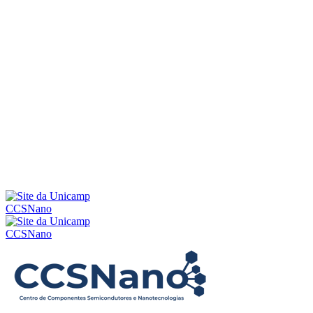
Menu
CCSNano
CCSNano