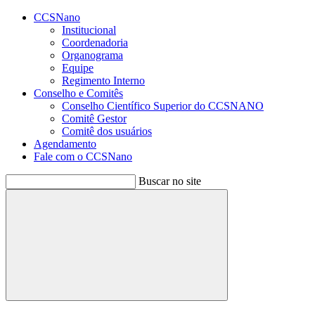
Conteúdo principal
Menu principal
Rodapé
CCSNano
Institucional
Coordenadoria
Organograma
Equipe
Regimento Interno
Conselho e Comitês
Conselho Científico Superior do CCSNANO
Comitê Gestor
Comitê dos usuários
Agendamento
Fale com o CCSNano
Buscar no site
Buscar
Aumentar fonte