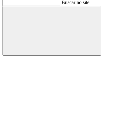
Buscar
Buscar no site
Buscar
Aumentar fonte
Diminuir fonte