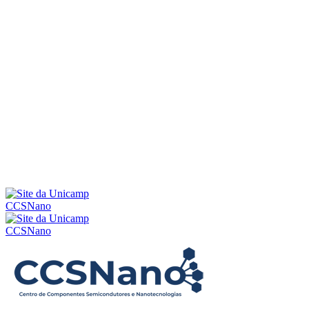
Menu
CCSNano
CCSNano