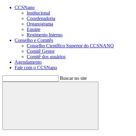
Conteúdo principal
Menu principal
Rodapé
CCSNano
Institucional
Coordenadoria
Organograma
Equipe
Regimento Interno
Conselho e Comitês
Conselho Científico Superior do CCSNANO
Comitê Gestor
Comitê dos usuários
Agendamento
Fale com o CCSNano
Buscar no site
Buscar
Aumentar fonte