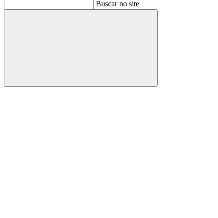
Buscar
Buscar no site
Buscar
Aumentar fonte
Diminuir fonte