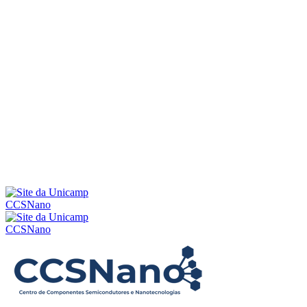
Menu
CCSNano
CCSNano