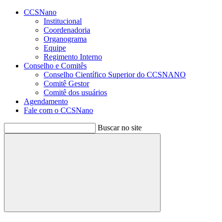
Conteúdo principal
Menu principal
Rodapé
CCSNano
Institucional
Coordenadoria
Organograma
Equipe
Regimento Interno
Conselho e Comitês
Conselho Científico Superior do CCSNANO
Comitê Gestor
Comitê dos usuários
Agendamento
Fale com o CCSNano
Buscar no site
Buscar
Aumentar fonte