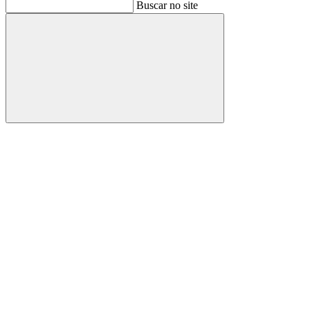
Buscar
Buscar no site
Buscar
Aumentar fonte
Diminuir fonte