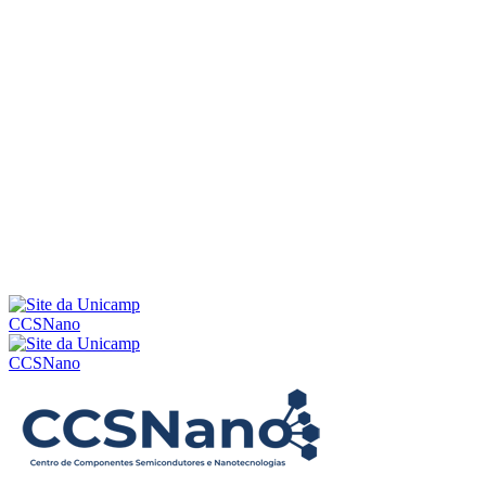
Menu
CCSNano
CCSNano