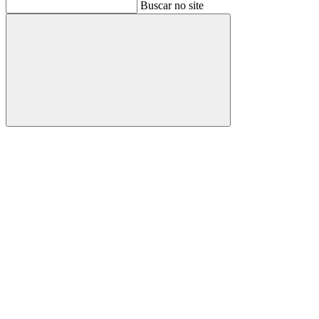
Buscar
Buscar no site
Buscar
Aumentar fonte
Diminuir fonte