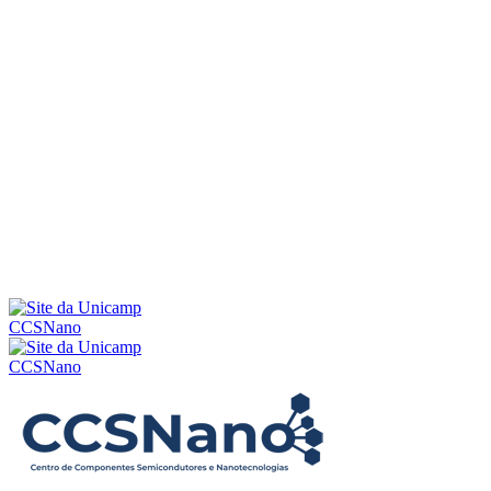
Menu
CCSNano
CCSNano