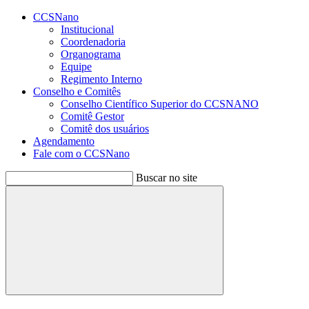
Conteúdo principal
Menu principal
Rodapé
CCSNano
Institucional
Coordenadoria
Organograma
Equipe
Regimento Interno
Conselho e Comitês
Conselho Científico Superior do CCSNANO
Comitê Gestor
Comitê dos usuários
Agendamento
Fale com o CCSNano
Buscar no site
Buscar
Aumentar fonte