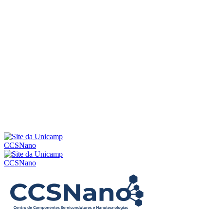
Menu
CCSNano
CCSNano