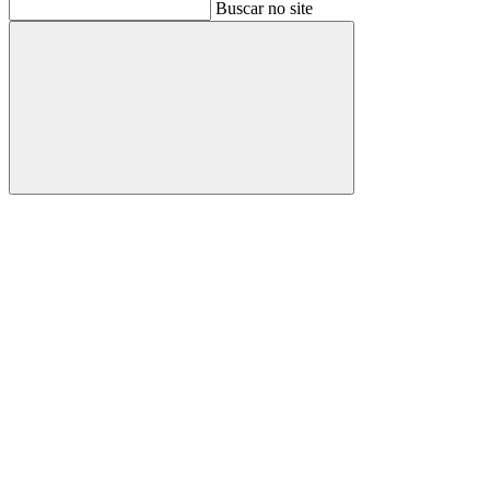
Buscar
Buscar no site
Buscar
Aumentar fonte
Diminuir fonte