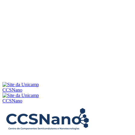
Menu
CCSNano
CCSNano