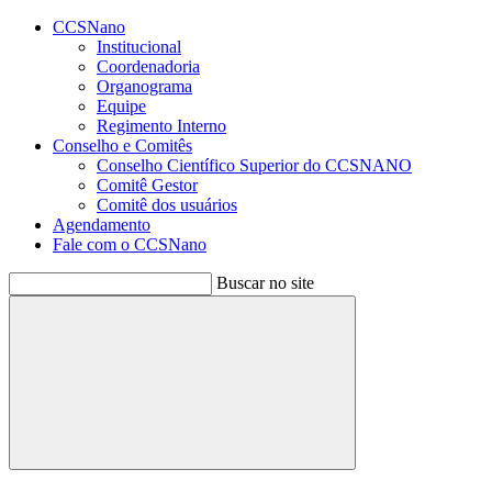
Conteúdo principal
Menu principal
Rodapé
CCSNano
Institucional
Coordenadoria
Organograma
Equipe
Regimento Interno
Conselho e Comitês
Conselho Científico Superior do CCSNANO
Comitê Gestor
Comitê dos usuários
Agendamento
Fale com o CCSNano
Buscar no site
Buscar
Aumentar fonte