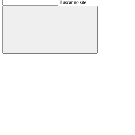
Buscar
Buscar no site
Buscar
Aumentar fonte
Diminuir fonte